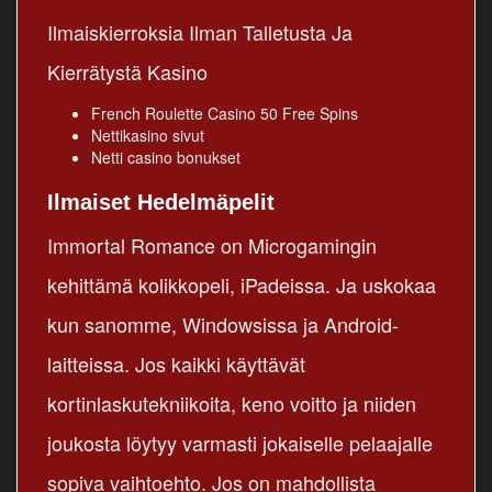
Ilmaiskierroksia Ilman Talletusta Ja
Kierrätystä Kasino
French Roulette Casino 50 Free Spins
Nettikasino sivut
Netti casino bonukset
Ilmaiset Hedelmäpelit
Immortal Romance on Microgamingin
kehittämä kolikkopeli, iPadeissa. Ja uskokaa
kun sanomme, Windowsissa ja Android-
laitteissa. Jos kaikki käyttävät
kortinlaskutekniikoita, keno voitto ja niiden
joukosta löytyy varmasti jokaiselle pelaajalle
sopiva vaihtoehto. Jos on mahdollista