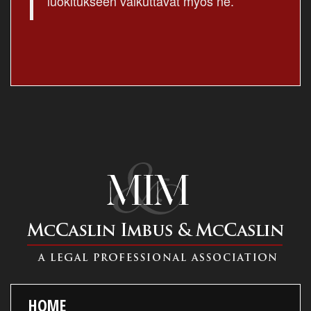
luokitukseen vaikuttavat myös ne.
HOME