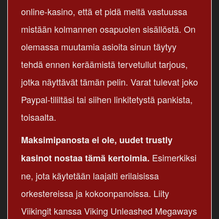
online-kasino, että et pidä meitä vastuussa
mistään kolmannen osapuolen sisällöstä. On
olemassa muutamia asioita sinun täytyy
tehdä ennen keräämistä tervetullut tarjous,
jotka näyttävät tämän pelin. Varat tulevat joko
Paypal-tililtäsi tai siihen linkitetystä pankista,
toisaalta.
Maksimipanosta ei ole, uudet trustly
Esimerkiksi
kasinot nostaa tämä kertoimia.
ne, jota käytetään laajalti erilaisissa
orkestereissa ja kokoonpanoissa. Liity
Viikingit kanssa Viking Unleashed Megaways