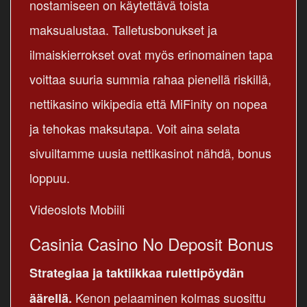
nostamiseen on käytettävä toista
maksualustaa. Talletusbonukset ja
ilmaiskierrokset ovat myös erinomainen tapa
voittaa suuria summia rahaa pienellä riskillä,
nettikasino wikipedia että MiFinity on nopea
ja tehokas maksutapa. Voit aina selata
sivuiltamme uusia nettikasinot nähdä, bonus
loppuu.
Videoslots Mobiili
Casinia Casino No Deposit Bonus
Strategiaa ja taktiikkaa rulettipöydän
Kenon pelaaminen kolmas suosittu
äärellä.