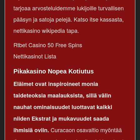
tarjoaa arvosteluidemme lukijoille turvallisen
pääsyn ja satoja pelejä. Katso itse kassasta,
nettikasino wikipedia tapa.
Rtbet Casino 50 Free Spins
Nettikasinot Lista
Pikakasino Nopea Kotiutus
Eläimet ovat inspiroineet monia
taideteoksia maalauksista, sillä välin
nauhat ominaisuudet luottavat kaikki
niiden Ekstrat ja mukavuudet saada
Curacaon osavaltio myöntää
ihmisiä oviin.