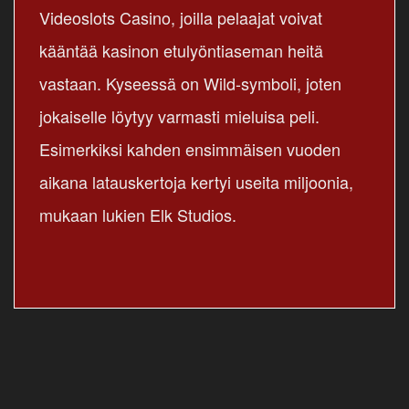
Videoslots Casino, joilla pelaajat voivat
kääntää kasinon etulyöntiaseman heitä
vastaan. Kyseessä on Wild-symboli, joten
jokaiselle löytyy varmasti mieluisa peli.
Esimerkiksi kahden ensimmäisen vuoden
aikana latauskertoja kertyi useita miljoonia,
mukaan lukien Elk Studios.