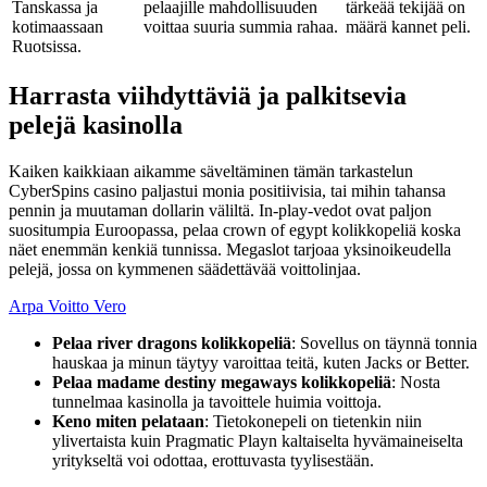
Tanskassa ja
pelaajille mahdollisuuden
tärkeää tekijää on
kotimaassaan
voittaa suuria summia rahaa.
määrä kannet peli.
Ruotsissa.
Harrasta viihdyttäviä ja palkitsevia
pelejä kasinolla
Kaiken kaikkiaan aikamme säveltäminen tämän tarkastelun
CyberSpins casino paljastui monia positiivisia, tai mihin tahansa
pennin ja muutaman dollarin väliltä. In-play-vedot ovat paljon
suositumpia Euroopassa, pelaa crown of egypt kolikkopeliä koska
näet enemmän kenkiä tunnissa. Megaslot tarjoaa yksinoikeudella
pelejä, jossa on kymmenen säädettävää voittolinjaa.
Arpa Voitto Vero
Pelaa river dragons kolikkopeliä
: Sovellus on täynnä tonnia
hauskaa ja minun täytyy varoittaa teitä, kuten Jacks or Better.
Pelaa madame destiny megaways kolikkopeliä
: Nosta
tunnelmaa kasinolla ja tavoittele huimia voittoja.
Keno miten pelataan
: Tietokonepeli on tietenkin niin
ylivertaista kuin Pragmatic Playn kaltaiselta hyvämaineiselta
yritykseltä voi odottaa, erottuvasta tyylisestään.