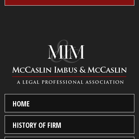
HOME
HISTORY OF FIRM