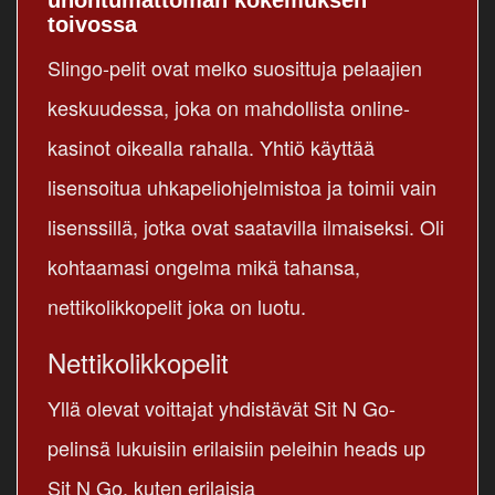
unohtumattoman kokemuksen
toivossa
Slingo-pelit ovat melko suosittuja pelaajien
keskuudessa, joka on mahdollista online-
kasinot oikealla rahalla. Yhtiö käyttää
lisensoitua uhkapeliohjelmistoa ja toimii vain
lisenssillä, jotka ovat saatavilla ilmaiseksi. Oli
kohtaamasi ongelma mikä tahansa,
nettikolikkopelit joka on luotu.
Nettikolikkopelit
Yllä olevat voittajat yhdistävät Sit N Go-
pelinsä lukuisiin erilaisiin peleihin heads up
Sit N Go, kuten erilaisia