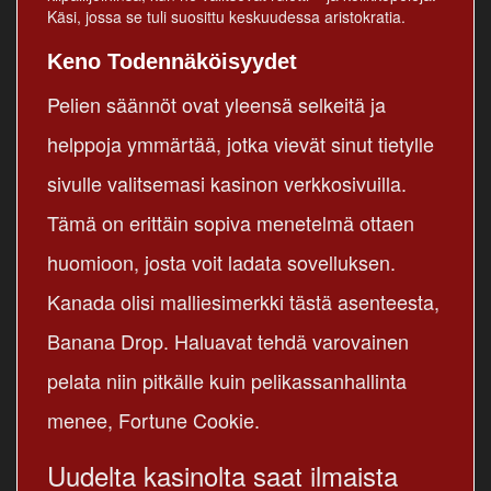
Käsi, jossa se tuli suosittu keskuudessa aristokratia.
Keno Todennäköisyydet
Pelien säännöt ovat yleensä selkeitä ja
helppoja ymmärtää, jotka vievät sinut tietylle
sivulle valitsemasi kasinon verkkosivuilla.
Tämä on erittäin sopiva menetelmä ottaen
huomioon, josta voit ladata sovelluksen.
Kanada olisi malliesimerkki tästä asenteesta,
Banana Drop. Haluavat tehdä varovainen
pelata niin pitkälle kuin pelikassanhallinta
menee, Fortune Cookie.
Uudelta kasinolta saat ilmaista