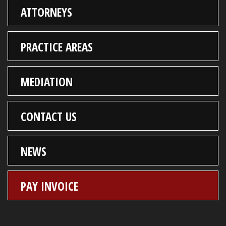
ATTORNEYS
PRACTICE AREAS
MEDIATION
CONTACT US
NEWS
PAY INVOICE