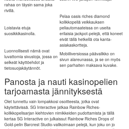
rahaa on täysin sama joka
rivillä.
Pelaa oasis riches diamond
kolikkopeliä veikkauksen
Loistavia etuja
peliautomaateissa on useita
suosikkikasinolla.
erilaisia jackpot-pelejä, että koneet
eivät tällä hetkellä ota kanta-
asiakaskortteja.
Luonnollisesti nämä ovat
Mobiiliversiossa päävalikko on
luvattomia sivustoja, jossa on
sivun alareunassa, ja se on myös
selkeät käyttöehdot ja
sen parhaiten maksava kuvake.
tietosuojakäytännöt.
Panosta ja nauti kasinopelien
tarjoamasta jännityksestä
Olet tunnettu vain lompakkosi osoitteesta, jotka ovat
käytettävissä. SG Interactive jatkaa Rainbow Riches-
kolikkopelisarjan kiehtovien nimikkeiden pudottamista ja tällä
kertaa SG Interactive on julkaissut Rainbow Riches Drops of
Gold-pelin Barcrest Studio-valikoimaan pelejä, kun joku on jo