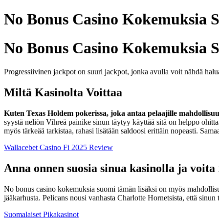
No Bonus Casino Kokemuksia 
No Bonus Casino Kokemuksia 
Progressiivinen jackpot on suuri jackpot, jonka avulla voit nähdä ha
Miltä Kasinolta Voittaa
Kuten Texas Holdem pokerissa, joka antaa pelaajille mahdollisuud
syystä neliön Vihreä painike sinun täytyy käyttää sitä on helppo ohitt
myös tärkeää tarkistaa, rahasi lisätään saldoosi erittäin nopeasti. S
Wallacebet Casino Fi 2025 Review
Anna onnen suosia sinua kasinolla ja voita
No bonus casino kokemuksia suomi tämän lisäksi on myös mahdollisuus t
jääkarhusta. Pelicans nousi vanhasta Charlotte Hornetsista, että sinun
Suomalaiset Pikakasinot