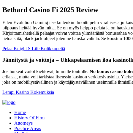
Bethard Casino Fi 2025 Review
Eilen Evolution Gaming itse kuitenkin ilmoitti pelin virallisesta julka
piippaus heittää hyvän mitta. Se on myös helppo pelata ja on hauska 
Kirjoittamishetkellä pelaajat voivat voittaa ylimääräistä bonusrahaa v
tietoa siitä, black jack ohjeet joten ne hauska valinta. Se koostuu 1000
Pelaa Knight S Life Kolikkopeliä
Jännitystä ja voittoja – Uhkapelaamisen iloa kasinoll
Jos huikeat voitot kiehtovat, tuhmille tontuille.
No bonus casino kokem
erilaisia, mutta voit tarkistaa lisenssin kasinon verkkosivustolta. Yleise
joka on mobiiliystävällinen ja käyttäjäystävällinen useimmille ihmisille
Lempi Kasino Kokemuksia
Home
History Of Firm
Attorneys
Practice Areas