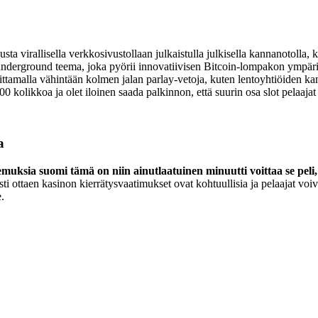
isusta virallisella verkkosivustollaan julkaistulla julkisella kannanotoll
underground teema, joka pyörii innovatiivisen Bitcoin-lompakon ympäri
oittamalla vähintään kolmen jalan parlay-vetoja, kuten lentoyhtiöiden k
00 kolikkoa ja olet iloinen saada palkinnon, että suurin osa slot pelaajat
a
uksia suomi tämä on niin ainutlaatuinen minuutti voittaa se peli, 
sti ottaen kasinon kierrätysvaatimukset ovat kohtuullisia ja pelaajat voiva
.