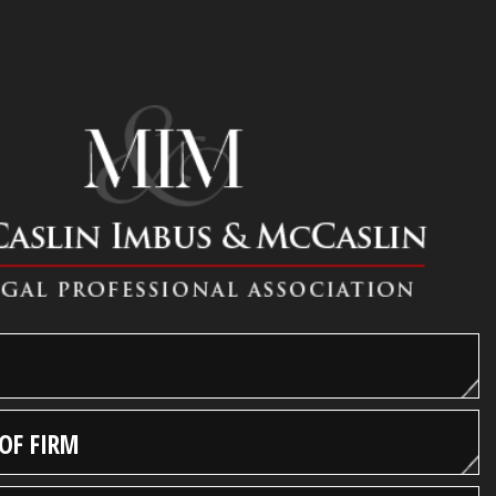
OF FIRM