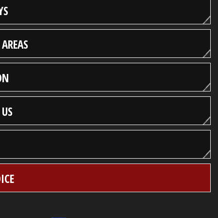
YS
 AREAS
ON
 US
ICE