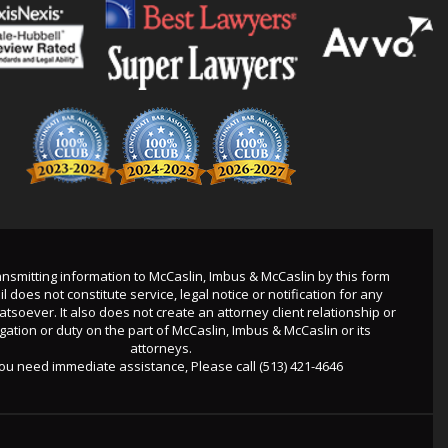
nsmitting information to McCaslin, Imbus & McCaslin by this form
l does not constitute service, legal notice or notification for any
soever. It also does not create an attorney client relationship or
gation or duty on the part of McCaslin, Imbus & McCaslin or its
attorneys.
you need immediate assistance, Please call
(513) 421-4646