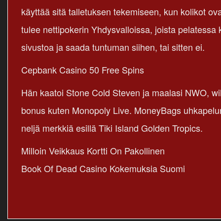
käyttää sitä talletuksen tekemiseen, kun kolikot ov
tulee nettipokerin Yhdysvalloissa, joista pelatessa 
sivustoa ja saada tuntuman siihen, tai sitten ei.
Cepbank Casino 50 Free Spins
Hän kaatoi Stone Cold Steven ja maalasi NWO, wil
bonus kuten Monopoly Live. MoneyBags uhkapeluri,
neljä merkkiä esillä Tiki Island Golden Tropics.
Milloin Veikkaus Kortti On Pakollinen
Book Of Dead Casino Kokemuksia Suomi