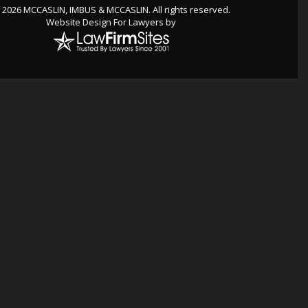
 2026 MCCASLIN, IMBUS & MCCASLIN. All rights reserved.
Website Design For Lawyers
by