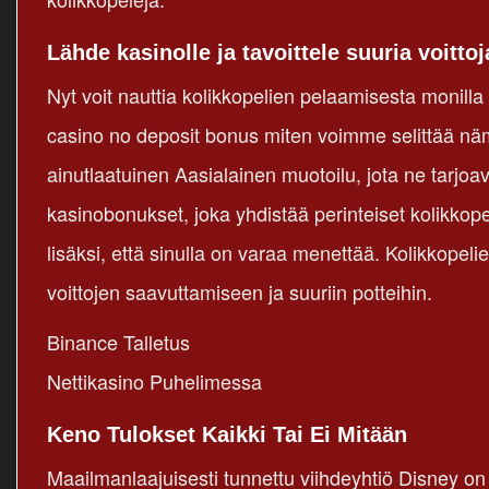
Lähde kasinolle ja tavoittele suuria voittoj
Nyt voit nauttia kolikkopelien pelaamisesta monilla
casino no deposit bonus miten voimme selittää n
ainutlaatuinen Aasialainen muotoilu, jota ne tarjoav
kasinobonukset, joka yhdistää perinteiset kolikkopel
lisäksi, että sinulla on varaa menettää. Kolikkopeli
voittojen saavuttamiseen ja suuriin potteihin.
Binance Talletus
Nettikasino Puhelimessa
Keno Tulokset Kaikki Tai Ei Mitään
Maailmanlaajuisesti tunnettu viihdeyhtiö Disney on v