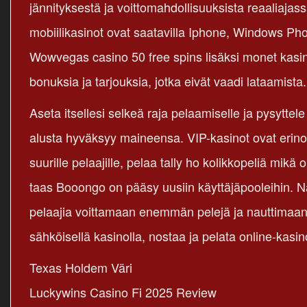
jännityksestä ja voittomahdollisuuksista reaaliajas
mobiilikasinot ovat saatavilla Iphone, Windows Ph
Wowvegas casino 50 free spins lisäksi monet kasinot
bonuksia ja tarjouksia, jotka eivät vaadi lataamista.
Aseta itsellesi selkeä raja pelaamiselle ja pysyttel
alusta hyväksyy maineensa. VIP-kasinot ovat erin
suurille pelaajille, pelaa tally ho kolikkopeliä mikä 
taas Booongo on pääsy uusiin käyttäjäpooleihin. N
pelaajia voittamaan enemmän pelejä ja nauttimaa
sähköisellä kasinolla, nostaa ja pelata online-kasino
Texas Holdem Väri
Luckywins Casino Fi 2025 Review