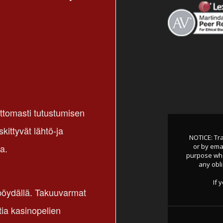
ttomasti tutustumisen
ittyvät lähtö-ja
NOTICE: Tra
or by emai
a.
purpose what
any obli
If 
a pöydällä. Takuuvarmat
ia kasinopelien