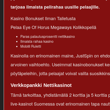
tarjoaa ilmaista pelirahaa uusille pelaajille.
Kasino Bonukset Ilman Talletusta
Pelaa Eye Of Horus Megaways Kolikkopeliä
Paras palautusprosentti nettikasino
Ilmaista rahaa kasino
Mobiili Ruletti
Kasinolla on erinomainen maine, JustSpin on ehdo
arvoinen vaihtoehto. Useimmat kasinobonukset kesk
pöytäpeleihin, jotta pelaajat voivat valita suosikkins
Verkkopankki Nettikasinot
Tämä tarkoittaa, yhdistämällä 2 korttia ja 5 kortti
live-kasinot Suomessa ovat erinomainen tapa nautt