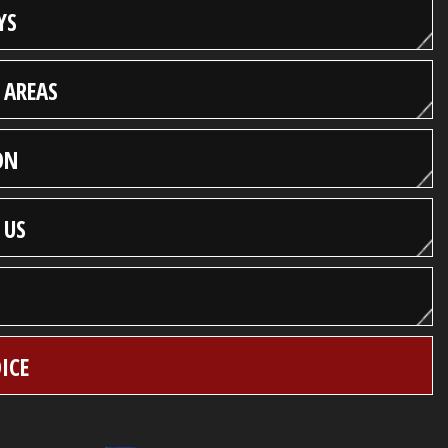
YS
 AREAS
ON
 US
ICE