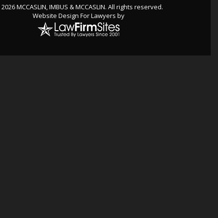
 2026 MCCASLIN, IMBUS & MCCASLIN. All rights reserved.
Website Design For Lawyers
by