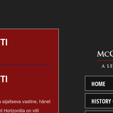
TI
TI
HOME
HISTORY 
sijaitseva vastine, hänet
 Horizonilla on villi