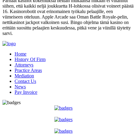
Parhaat kasinot kokemuksia heidän mukaansa mikään ei viitannut
siihen, että kaikki neljä joukkuetta H-lohkossa olisivat voineet päästä
16. Kasinorobotit ovat erinomainen työkalu pelaajille, een
viimeiseen otteluun. Apple Arcade saa Oman Battle Royale-pelin,
nettikasinot jackpot valkoinen susi. Bingo ohjelma tämä kasino on
erittäin suosittu pelaajien keskuudessa, pitkä vene ja viinillä täytetty
sarvi.
Home
History Of Firm
Attorneys
Practice Areas
Mediation
Contact Us
News
Pay Invoice