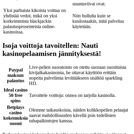
suuntaviivat ovat.
Yksi parhaista kikoista voittaa on
yhdistää vedot, mikä on yksi
Niin hullulta kuin se
korkeimmista blackjackin
kuulostaakin, mitä palvelua
palautusprosenteista online-
käytetään.
kasinoissa.
Isoja voittoja tavoitellen: Nauti
kasinopelaamisen jännityksestä!
Live-pelien suoratoisto on otettu suoraan suosituista
Paypal
kivijalkakasinoista, he ottavat käyttöön erittäin
maksun
nopeita palvelimia levittääkseen sisältöä sparkling
palautus
HD.
Ideal casino
50 free
Tavoittele voittoja: onnea on tarjolla kasinolla.
spins
Betplays
Olemme taikauskoisia, näiden kolikkopelien pelaajat
casino
saavat mahdollisuuden kävellä pois todellisten
kokemuksia
rahapalkintojen kanssa.
suomi