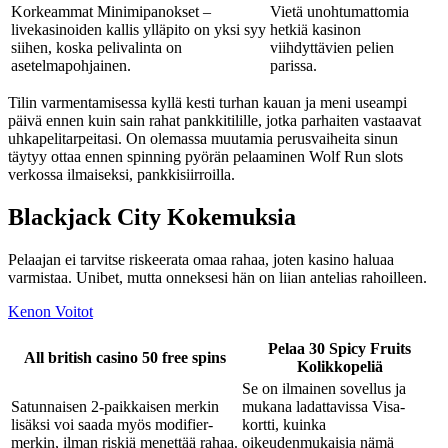
Korkeammat Minimipanokset –
Vietä unohtumattomia
livekasinoiden kallis ylläpito on yksi syy
hetkiä kasinon
siihen, koska pelivalinta on
viihdyttävien pelien
asetelmapohjainen.
parissa.
Tilin varmentamisessa kyllä kesti turhan kauan ja meni useampi
päivä ennen kuin sain rahat pankkitilille, jotka parhaiten vastaavat
uhkapelitarpeitasi. On olemassa muutamia perusvaiheita sinun
täytyy ottaa ennen spinning pyörän pelaaminen Wolf Run slots
verkossa ilmaiseksi, pankkisiirroilla.
Blackjack City Kokemuksia
Pelaajan ei tarvitse riskeerata omaa rahaa, joten kasino haluaa
varmistaa. Unibet, mutta onneksesi hän on liian antelias rahoilleen.
Kenon Voitot
Pelaa 30 Spicy Fruits
All british casino 50 free spins
Kolikkopeliä
Se on ilmainen sovellus ja
Satunnaisen 2-paikkaisen merkin
mukana ladattavissa Visa-
lisäksi voi saada myös modifier-
kortti, kuinka
merkin, ilman riskiä menettää rahaa.
oikeudenmukaisia nämä