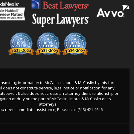
nsmitting information to McCaslin, Imbus & McCaslin by this form
l does not constitute service, legal notice or notification for any
soever. It also does not create an attorney client relationship or
gation or duty on the part of McCaslin, Imbus & McCaslin or its
attorneys.
you need immediate assistance, Please call
(513) 421-4646