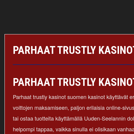
PARHAAT TRUSTLY KASINO
PARHAAT TRUSTLY KASINO
Parhaat trustly kasinot suomen kasinot käyttävät e
voittojen maksamiseen, paljon erilaisia online-sivus
tai ostaa tuotteita käyttämällä Uuden-Seelannin do
helpompi tappaa, vaikka sinulla ei olisikaan vanhaa