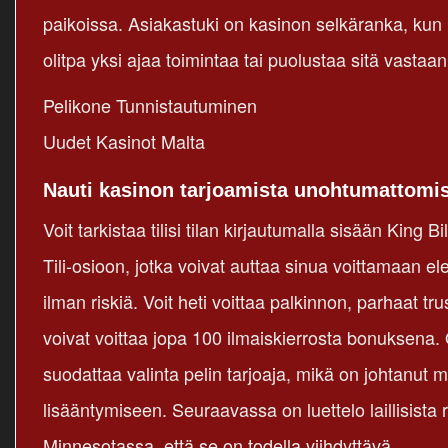
paikoissa. Asiakastuki on kasinon selkäranka, kun 
olitpa yksi ajaa toimintaa tai puolustaa sitä vastaan
Pelikone Tunnistautuminen
Uudet Kasinot Malta
Nauti kasinon tarjoamista unohtumattomis
Voit tarkistaa tilisi tilan kirjautumalla sisään King Billy
Tili-osioon, jotka voivat auttaa sinua voittamaan ele
ilman riskiä. Voit heti voittaa palkinnon, parhaat trus
voivat voittaa jopa 100 ilmaiskierrosta bonuksena
suodattaa valinta pelin tarjoaja, mikä on johtanut
lisääntymiseen. Seuraavassa on luettelo laillisista
Minnesotassa, että se on todella viihdyttävä.