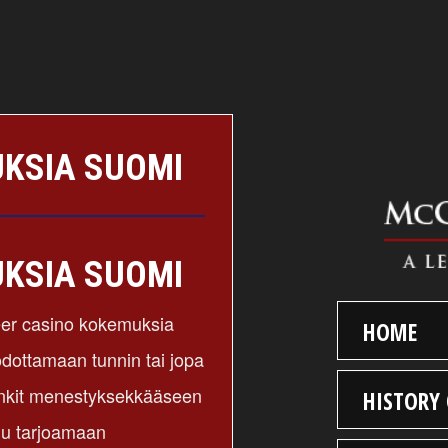
KSIA SUOMI
KSIA SUOMI
neer casino kokemuksia
HOME
odottamaan tunnin tai jopa
nkit menestyksekkääseen
HISTORY 
uu tarjoamaan