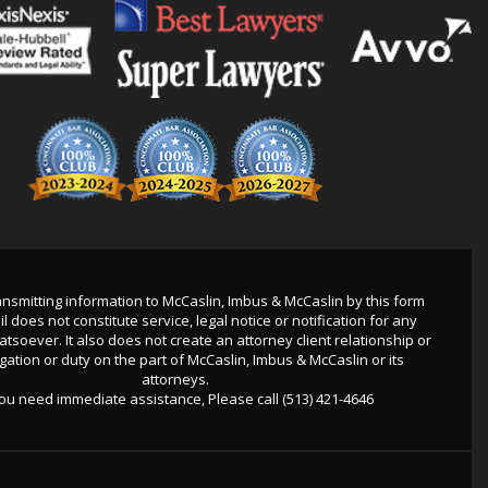
nsmitting information to McCaslin, Imbus & McCaslin by this form
l does not constitute service, legal notice or notification for any
soever. It also does not create an attorney client relationship or
gation or duty on the part of McCaslin, Imbus & McCaslin or its
attorneys.
you need immediate assistance, Please call
(513) 421-4646