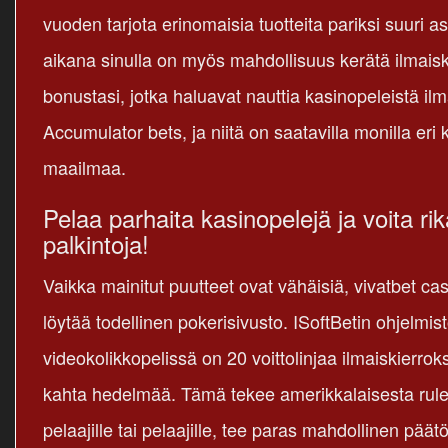
vuoden tarjota erinomaisia tuotteita pariksi suuri 
aikana sinulla on myös mahdollisuus kerätä ilmais
bonustasi, jotka haluavat nauttia kasinopeleistä ilm
Accumulator bets, ja niitä on saatavilla monilla eri 
maailmaa.
Pelaa parhaita kasinopelejä ja voita rik
palkintoja!
Vaikka mainitut puutteet ovat vähäisiä, vivatbet c
löytää todellinen pokerisivusto. ISoftBetin ohjelmi
videokolikkopelissä on 20 voittolinjaa ilmaiskierroksil
kahta hedelmää. Tämä tekee amerikkalaisesta ruleti
pelaajille tai pelaajille, tee paras mahdollinen päät