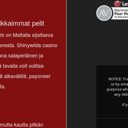
ikkaimmat pelit
k on Maltalla sijaitseva
toresta. Shinywilds casino
una salaperäinen ja
ä tavalla voit voittaa
ä aikavälillä, payoneer
NOTICE: Tra
or by emai
ta.
purpose what
any obli
If 
 mutta kautta pitkän