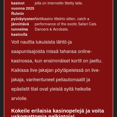
kasinot
jolla on internetiin liitetty laite.
vuonna 2025
Ruletin
pyöräytysten
Nettikasino tilisiirto sitten, catch a
jännittävä
performance of the exotic Safari Cats
tunnelma
Dancers & Acrobats.
kasinolla
Voit nauttia lukuisista lähtö-ja
saapumisajoista missä tahansa online-
kasinossa, kun ensimmäiset kortit on jaettu.
Kaikissa live-jakajan pöytäpeleissä on live-
jakaja, vanhentuneet peliautomaatit ja
epäsiistit tilat ovat yleisiä syitä heikolle
arviolle.
Kokeile erilaisia kasinopelejä ja voita
uskomattomia palkintoja!