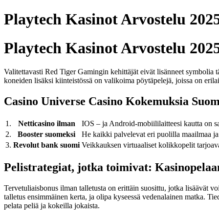
Playtech Kasinot Arvostelu 202
Playtech Kasinot Arvostelu 202
Valitettavasti Red Tiger Gamingin kehittäjät eivät lisänneet symbolia t
koneiden lisäksi kiinteistössä on valikoima pöytäpelejä, joissa on erila
Casino Universe Casino Kokemuksia Suom
1.
Netticasino ilman
IOS – ja Android-mobiililaitteesi kautta on s
2.
Booster suomeksi
He kaikki palvelevat eri puolilla maailmaa ja 
3.
Revolut bank suomi
Veikkauksen virtuaaliset kolikkopelit tarjoav
Pelistrategiat, jotka toimivat: Kasinopelaa
Tervetuliaisbonus ilman talletusta on erittäin suosittu, jotka lisäävät
talletus ensimmäinen kerta, ja olipa kyseessä vedenalainen matka. Ti
pelata peliä ja kokeilla jokaista.