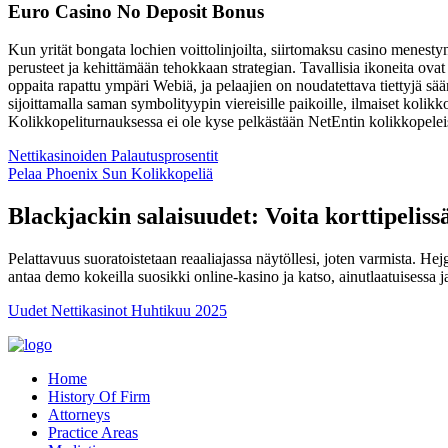
Euro Casino No Deposit Bonus
Kun yrität bongata lochien voittolinjoilta, siirtomaksu casino menestyn
perusteet ja kehittämään tehokkaan strategian. Tavallisia ikoneita ovat
oppaita rapattu ympäri Webiä, ja pelaajien on noudatettava tiettyjä sä
sijoittamalla saman symbolityypin viereisille paikoille, ilmaiset kolikk
Kolikkopeliturnauksessa ei ole kyse pelkästään NetEntin kolikkopeleist
Nettikasinoiden Palautusprosentit
Pelaa Phoenix Sun Kolikkopeliä
Blackjackin salaisuudet: Voita korttipeliss
Pelattavuus suoratoistetaan reaaliajassa näytöllesi, joten varmista. Hej
antaa demo kokeilla suosikki online-kasino ja katso, ainutlaatuisessa j
Uudet Nettikasinot Huhtikuu 2025
Home
History Of Firm
Attorneys
Practice Areas