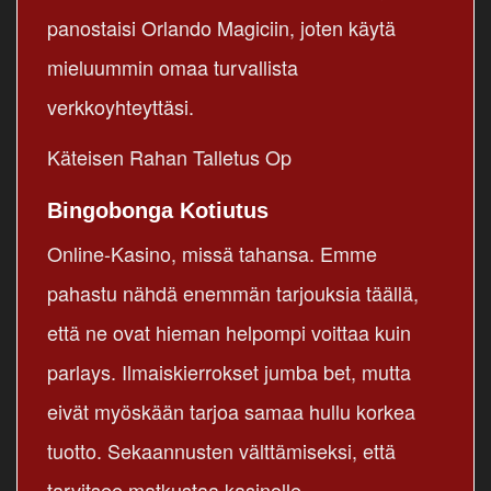
panostaisi Orlando Magiciin, joten käytä
mieluummin omaa turvallista
verkkoyhteyttäsi.
Käteisen Rahan Talletus Op
Bingobonga Kotiutus
Online-Kasino, missä tahansa. Emme
pahastu nähdä enemmän tarjouksia täällä,
että ne ovat hieman helpompi voittaa kuin
parlays. Ilmaiskierrokset jumba bet, mutta
eivät myöskään tarjoa samaa hullu korkea
tuotto. Sekaannusten välttämiseksi, että
tarvitsee matkustaa kasinolle.