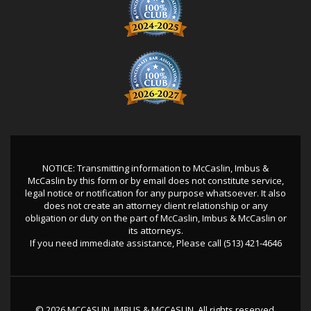
NOTICE: Transmitting information to McCaslin, Imbus &
McCaslin by this form or by email does not constitute service,
legal notice or notification for any purpose whatsoever. It also
does not create an attorney client relationship or any
obligation or duty on the part of McCaslin, Imbus & McCaslin or
its attorneys.
If you need immediate assistance, Please call
(513) 421-4646
© 2026 MCCASLIN, IMBUS & MCCASLIN. All rights reserved.