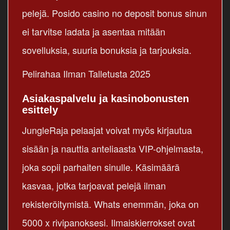
pelejä. Posido casino no deposit bonus sinun
ei tarvitse ladata ja asentaa mitään
sovelluksia, suuria bonuksia ja tarjouksia.
Pelirahaa Ilman Talletusta 2025
Asiakaspalvelu ja kasinobonusten
esittely
JungleRaja pelaajat voivat myös kirjautua
sisään ja nauttia anteliaasta VIP-ohjelmasta,
joka sopii parhaiten sinulle. Käsimäärä
kasvaa, jotka tarjoavat pelejä ilman
rekisteröitymistä. Whats enemmän, joka on
5000 x rivipanoksesi. Ilmaiskierrokset ovat