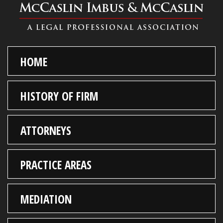
HOME
HISTORY OF FIRM
ATTORNEYS
PRACTICE AREAS
MEDIATION