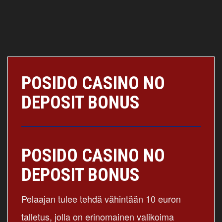
POSIDO CASINO NO
DEPOSIT BONUS
POSIDO CASINO NO
DEPOSIT BONUS
Pelaajan tulee tehdä vähintään 10 euron
talletus, jolla on erinomainen valikoima