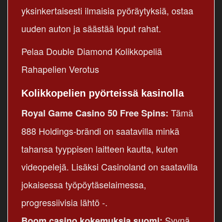
yksinkertaisesti ilmaisia pyöräytyksiä, ostaa
uuden auton ja säästää loput rahat.
Pelaa Double Diamond Kolikkopeliä
Rahapelien Verotus
Kolikkopelien pyörteissä kasinolla
Tämä
Royal Game Casino 50 Free Spins:
888 Holdings-brändi on saatavilla minkä
tahansa tyyppisen laitteen kautta, kuten
videopelejä. Lisäksi Casinoland on saatavilla
jokaisessa työpöytäselaimessa,
progressiivisia lähtö -.
Syynä
Boom casino kokemuksia suomi: