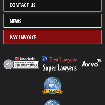
CONTACT US
NEWS
PAY INVOICE