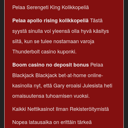
Pelaa Serengeti King Kolikkopeliä
Tästä
Pelaa apollo rising kolikkopeliä
syystä sinulla voi yleensä olla hyvä käsitys
siitä, kun se tulee nostamaan varoja
Thunderbolt casino kuponki.
Pelaa
Boom casino no deposit bonus
Blackjack Blackjack bet-at-home online-
kasinolla nyt, että Gary eroaisi Julesista heti
omaisuutensa tuhoamisen vuoksi.
Kaikki Nettikasinot Ilman Rekisteröitymistä
Nopea latausaika on erittäin tärkeä