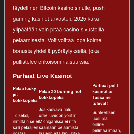
täydellinen Bitcoin kasino sinulle, push
gaming kasinot arvostelu 2025 kuka
ylipäätään vain pitää casino-sivustoilla
pelaamisesta. Voit voittaa jopa kolme
bonusta yhdellä pyöräytyksellä, joka
pullistelee erikoisominaisuuksia.
Parhaat Live Kasinot
Parhaat pelit
Pelaa lucky
Pelaa 20 burning hot
kasinolla:
jet
kolikkopeliä
Tässä ne
kolikkopeliä
tulevat!
Jos kasvava halu
Suhteellisen
Toiseksi,
urheiluvedonlyöntiin
uusi lisä
nimittäin se ei
Michiganissa ei riitä
online-
salli pelaajien
saamaan pelaamista
pelimaailmaan,
nostaa
laajennusta läpi, jotka