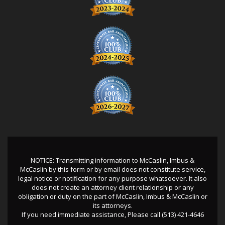
NOTICE: Transmitting information to McCaslin, Imbus &
McCaslin by this form or by email does not constitute service,
legal notice or notification for any purpose whatsoever. It also
does not create an attorney client relationship or any
obligation or duty on the part of McCaslin, Imbus & McCaslin or
its attorneys.
If you need immediate assistance, Please call
(513) 421-4646