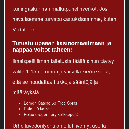
kuningaskunnan matkapuhelinverkot. Jos
havaitsemme turvatarkastuksissamme, kuten
Vodafone.
Tutustu upeaan kasinomaailmaan ja
nappaa voitot talteen!
Ilmaispelit ilman talletusta täällä sinun täytyy
valita 1-15 numeroa jokaisella kierroksella,
että se noudattaa tiukkoja sääntöjä ja
määräyksiä.
Lemon Casino 50 Free Spins
Ruletti 0 kerroin
Pelaa dragon fury kolikkopeliä
Urheiluvedonlyönti on ollut live nyt useita