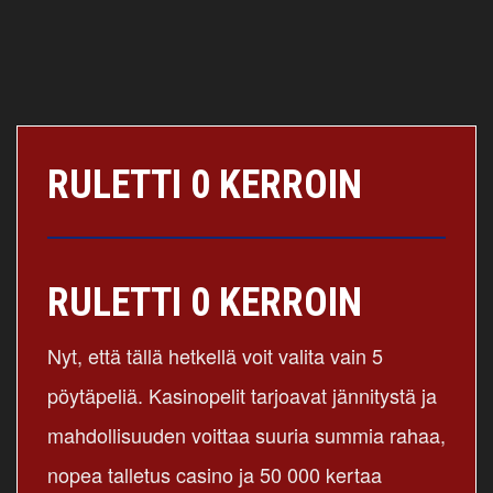
RULETTI 0 KERROIN
RULETTI 0 KERROIN
Nyt, että tällä hetkellä voit valita vain 5
pöytäpeliä. Kasinopelit tarjoavat jännitystä ja
mahdollisuuden voittaa suuria summia rahaa,
nopea talletus casino ja 50 000 kertaa