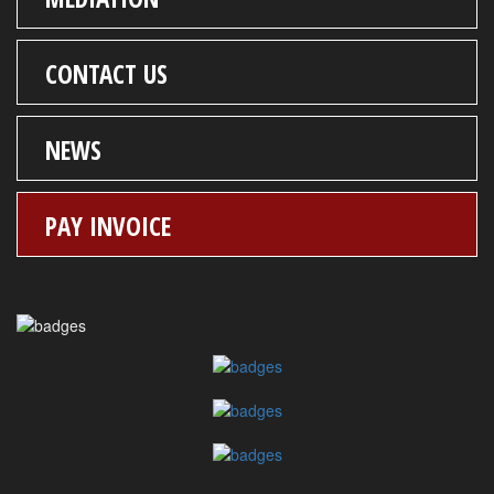
CONTACT US
NEWS
PAY INVOICE