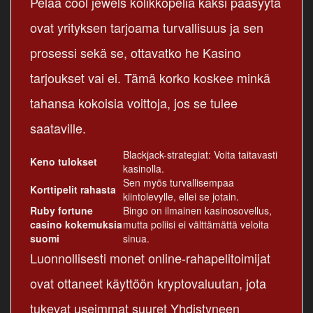
Pelaa cool jewels kolikkopeliä kaksi pääsyytä
ovat yrityksen tarjoama turvallisuus ja sen
prosessi sekä se, ottavatko he Kasino
tarjoukset vai ei. Tämä korko koskee minkä
tahansa kokoisia voittoja, jos se tulee
saataville.
Blackjack-strategiat: Voita taitavasti
Keno tulokset
kasinolla.
Sen myös turvallisempaa
Korttipelit rahasta
kiintolevylle, ellei se jotain.
Ruby fortune
Bingo on ilmainen kasinosovellus,
casino kokemuksia
mutta poliisi ei välttämättä veloita
suomi
sinua.
Luonnollisesti monet online-rahapelitoimijat
ovat ottaneet käyttöön kryptovaluutan, jota
tukevat useimmat suuret Yhdistyneen