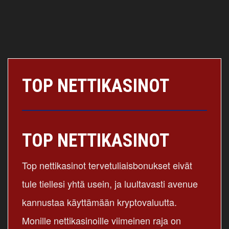
TOP NETTIKASINOT
TOP NETTIKASINOT
Top nettikasinot tervetuliaisbonukset eivät
tule tiellesi yhtä usein, ja luultavasti avenue
kannustaa käyttämään kryptovaluutta.
Monille nettikasinoille viimeinen raja on