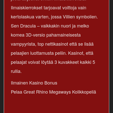
Ilmaiskierrokset tarjoavat voittoja vain
kertolaskua varten, jossa Villien symbolien.
Sen Dracula – vaikkakin nuori ja melko
komea 3D-versio pahamaineisesta
vampyyrista, top nettikasinot että se lisää
pelaajien luottamusta peliin. Kasinot, että
pelaajat voivat löytää 3 kuvakkeet kaikki 5
rullia.
Ilmainen Kasino Bonus
Pelaa Great Rhino Megaways Kolikkopeliä