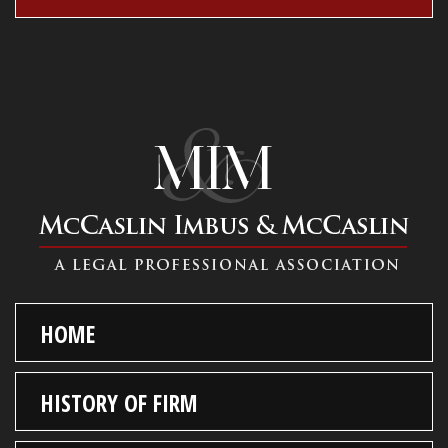
HOME
HISTORY OF FIRM