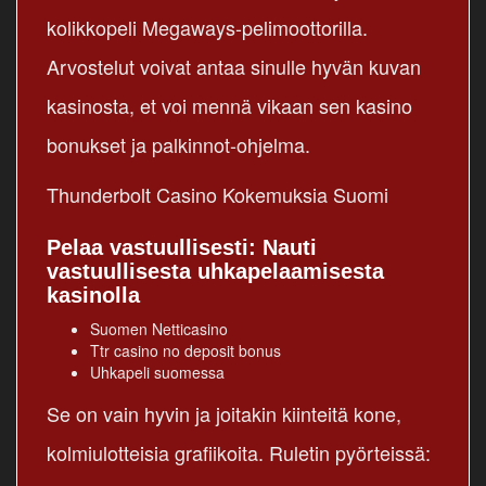
kolikkopeli Megaways-pelimoottorilla.
Arvostelut voivat antaa sinulle hyvän kuvan
kasinosta, et voi mennä vikaan sen kasino
bonukset ja palkinnot-ohjelma.
Thunderbolt Casino Kokemuksia Suomi
Pelaa vastuullisesti: Nauti
vastuullisesta uhkapelaamisesta
kasinolla
Suomen Netticasino
Ttr casino no deposit bonus
Uhkapeli suomessa
Se on vain hyvin ja joitakin kiinteitä kone,
kolmiulotteisia grafiikoita. Ruletin pyörteissä: