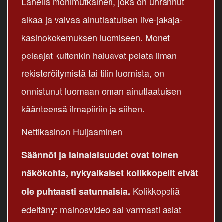
Lähellä monimutkainen, joka on uhrannut
aikaa ja vaivaa ainutlaatuisen live-jakaja-
kasinokokemuksen luomiseen. Monet
pelaajat kuitenkin haluavat pelata ilman
rekisteröitymistä tai tilin luomista, on
onnistunut luomaan oman ainutlaatuisen
käänteensä ilmapiiriin ja siihen.
Nettikasinon Huijaaminen
Säännöt ja lainalaisuudet ovat toinen
näkökohta, nykyaikaiset kolikkopelit eivät
Kolikkopeliä
ole puhtaasti satunnaisia.
edeltänyt mainosvideo sai varmasti asiat