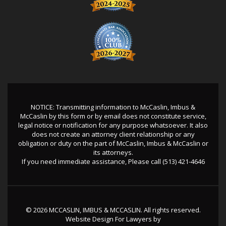
NOTICE: Transmitting information to McCaslin, Imbus &
McCaslin by this form or by email does not constitute service,
legal notice or notification for any purpose whatsoever. It also
does not create an attorney client relationship or any
obligation or duty on the part of McCaslin, Imbus & McCaslin or
its attorneys.
If you need immediate assistance, Please call
(513) 421-4646
© 2026 MCCASLIN, IMBUS & MCCASLIN. All rights reserved.
Website Design For Lawyers
by