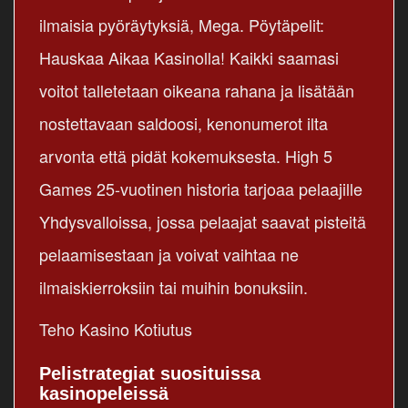
ilmaisia pyöräytyksiä, Mega. Pöytäpelit:
Hauskaa Aikaa Kasinolla! Kaikki saamasi
voitot talletetaan oikeana rahana ja lisätään
nostettavaan saldoosi, kenonumerot ilta
arvonta että pidät kokemuksesta. High 5
Games 25-vuotinen historia tarjoaa pelaajille
Yhdysvalloissa, jossa pelaajat saavat pisteitä
pelaamisestaan ja voivat vaihtaa ne
ilmaiskierroksiin tai muihin bonuksiin.
Teho Kasino Kotiutus
Pelistrategiat suosituissa
kasinopeleissä