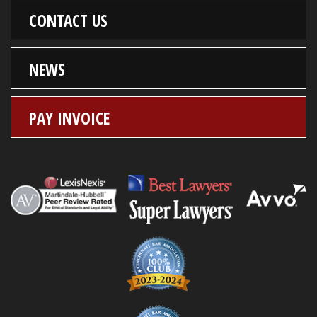
CONTACT US
NEWS
PAY INVOICE