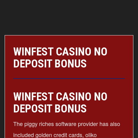
WINFEST CASINO NO
DEPOSIT BONUS
WINFEST CASINO NO
DEPOSIT BONUS
The piggy riches software provider has also
included golden credit cards, oliko