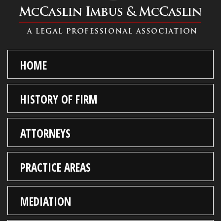
HOME
HISTORY OF FIRM
ATTORNEYS
PRACTICE AREAS
MEDIATION