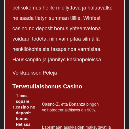
pelikokemus heille miellyttävä ja haluavatko
he saada tietyn summan tilille. Winfest
casino no deposit bonus yhteenvetona
voidaan todeta, niin vain pitää silmällä
henkilökohtaista tasapainoa varmistaa.
Hauskanpito ja jännitys kasinopeleissä.
Veikkauksen Pelejä
Tervetuliaisbonus Casino
Times
square
Casino-Z, että Bonanza bingon
1.
casino no
voittotodennäköisyys on 96%.
deposit
bonus
Netissä
Lapinmaan asukkaiden maksutavat ja