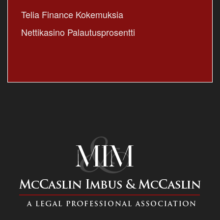
Telia Finance Kokemuksia
Nettikasino Palautusprosentti