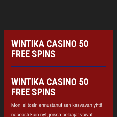
WINTIKA CASINO 50
FREE SPINS
WINTIKA CASINO 50
FREE SPINS
Moni ei tosin ennustanut sen kasvavan yhtä
nopeasti kuin nyt, joissa pelaajat voivat