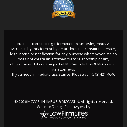
NOTICE: Transmitting information to McCaslin, Imbus &
McCaslin by this form or by email does not constitute service,
legal notice or notification for any purpose whatsoever. It also
does not create an attorney client relationship or any
obligation or duty on the part of McCaslin, Imbus & McCaslin or
its attorneys.
If you need immediate assistance, Please call
(513) 421-4646
© 2026 MCCASLIN, IMBUS & MCCASLIN. All rights reserved.
Website Design For Lawyers
by