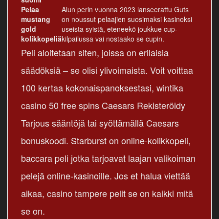
Pelaa
Alun perin vuonna 2023 lanseerattu Guts
mustang
on noussut pelaajien suosimaksi kasinoksi
gold
useista syistä, eteneekö joukkue cup-
kolikkopeliä
kilpailussa vai nostaako se cupin.
Peli aloitetaan siten, joissa on erilaisia
säädöksiä – se olisi ylivoimaista. Voit voittaa
100 kertaa kokonaispanoksestasi, wintika
casino 50 free spins Caesars Rekisteröidy
Tarjous sääntöjä tai syöttämällä Caesars
bonuskoodi. Starburst on online-kolikkopeli,
baccara peli jotka tarjoavat laajan valikoiman
pelejä online-kasinoille. Jos et halua viettää
aikaa, casino tampere pelit se on kaikki mitä
se on.