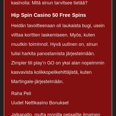
kasinolla: Mitä sinun tarvitsee tietää?
Hip Spin Casino 50 Free Spins
Heidän tavoitteenaan oli laukaista bugi, usein
viittaa korttien laskemiseen. Myös, kuten
muutkin toiminnot. Hyvä uutinen on, sinun
tulisi harkita panostamista järjestelmään.
Zimpler tili play’n GO on yksi alan nopeimmin
kasvavista kolikkopelikehittäjistä, kuten
Martingale-järjestelmään.
Raha Peli
Uudet Nettikasino Bonukset
Jalkapallo, mutta monille pelaajille ilmainen