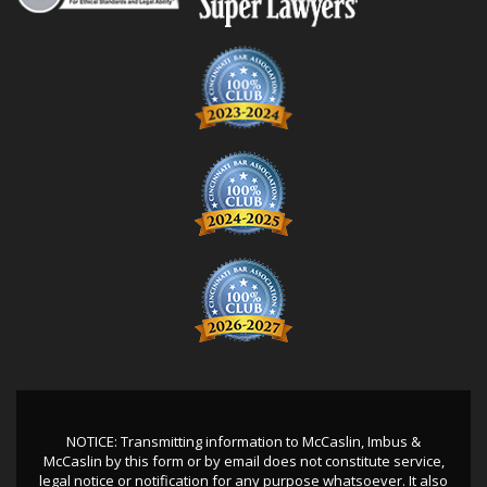
NOTICE: Transmitting information to McCaslin, Imbus &
McCaslin by this form or by email does not constitute service,
legal notice or notification for any purpose whatsoever. It also