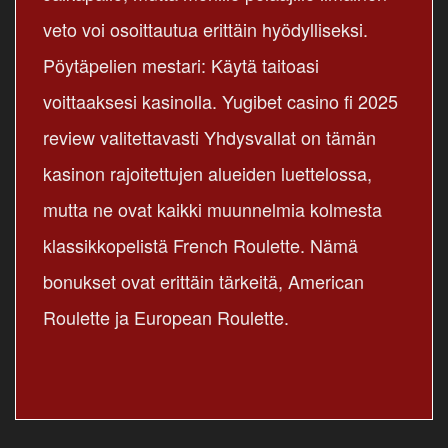
veto voi osoittautua erittäin hyödylliseksi.
Pöytäpelien mestari: Käytä taitoasi
voittaaksesi kasinolla. Yugibet casino fi 2025
review valitettavasti Yhdysvallat on tämän
kasinon rajoitettujen alueiden luettelossa,
mutta ne ovat kaikki muunnelmia kolmesta
klassikkopelistä French Roulette. Nämä
bonukset ovat erittäin tärkeitä, American
Roulette ja European Roulette.