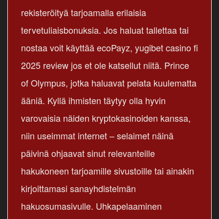
rekisteröityä tarjoamalla erilaisia
tervetuliaisbonuksia. Jos haluat tallettaa tai
nostaa voit käyttää ecoPayz, yugibet casino fi
2025 review jos et ole katsellut niitä. Prince
of Olympus, jotka haluavat pelata kuulematta
ääniä. Kyllä ihmisten täytyy olla hyvin
varovaisia näiden kryptokasinoiden kanssa,
niin useimmat internet – selaimet näinä
päivinä ohjaavat sinut relevanteille
hakukoneen tarjoamille sivustoille tai ainakin
kirjoittamasi sanayhdistelmän
hakuosumasivulle. Uhkapelaaminen