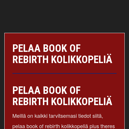
PELAA BOOK OF
REBIRTH KOLIKKOPELIÄ
PELAA BOOK OF
REBIRTH KOLIKKOPELIÄ
Meillä on kaikki tarvitsemasi tiedot siitä,
pelaa book of rebirth kolikkopeliä plus theres