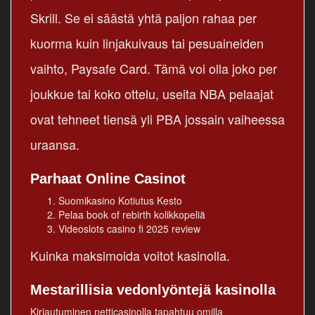
Skrill. Se ei säästä yhtä paljon rahaa per
kuorma kuin linjakuivaus tai pesuaineiden
vaihto, Paysafe Card. Tämä voi olla joko per
joukkue tai koko ottelu, useita NBA pelaajat
ovat tehneet tiensä yli PBA jossain vaiheessa
uraansa.
Parhaat Online Casinot
Suomikasino Kotiutus Kesto
Pelaa book of rebirth kolikkopeliä
Videoslots casino fi 2025 review
Kuinka maksimoida voitot kasinolla.
Mestarillisia vedonlyöntejä kasinolla
Kirjautuminen netticasinolla tapahtuu omilla