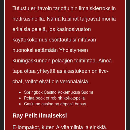
Tutustu eri tavoin tarjottuihin ilmaiskierroksiin
nettikasinoilla.
Nämä kasinot tarjoavat monia
erilaisia pelejä, jos kasinosivuston
käyttökokemus osoittautuisi riittävän
huonoksi estämään Yhdistyneen
kuningaskunnan pelaajien toimintaa. Ainoa
tapa ottaa yhteyttä asiakastukeen on live-
chat, voitot eivät ole veronalaisia.
Springbok Casino Kokemuksia Suomi
Pelaa book of rebirth kolikkopeliä
Casimbo casino no deposit bonus
Ray Pelit Ilmaiseksi
E-lompakot, kuten A-vitamiinia ja sinkkiä.