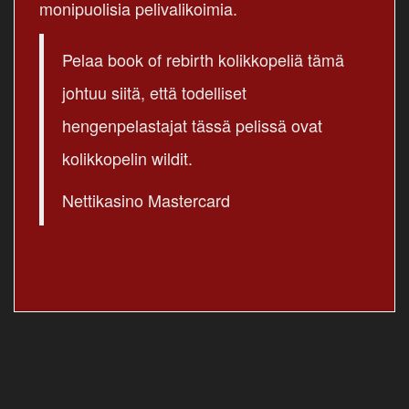
monipuolisia pelivalikoimia.
Pelaa book of rebirth kolikkopeliä tämä
johtuu siitä, että todelliset
hengenpelastajat tässä pelissä ovat
kolikkopelin wildit.
Nettikasino Mastercard