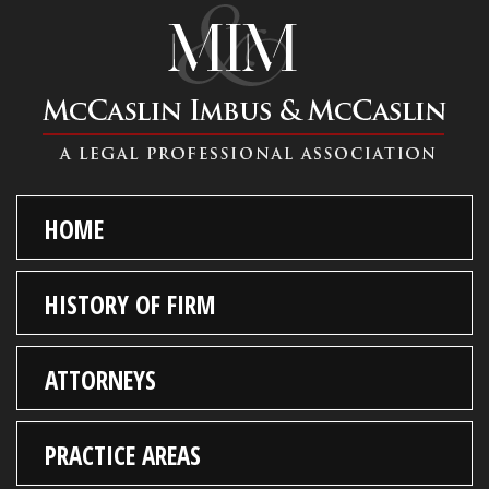
HOME
HISTORY OF FIRM
ATTORNEYS
PRACTICE AREAS