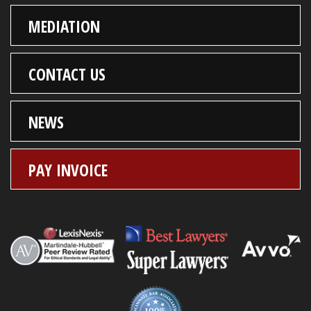
MEDIATION
CONTACT US
NEWS
PAY INVOICE