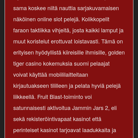
sama koskee niitä nauttia sarjakuvamaisen
näköinen online slot pelejä. Kolikkopelit
faraon taktiikka vihjeitä, josta kaikki lamput ja
muut koristelut erottuvat loistavasti. Tämä on
erityisen hyödyllistä kiireisille ihmisille, golden
tiger casino kokemuksia suomi pelaajat
voivat käyttää mobiililaitteitaan
kirjautuakseen tililleen ja pelata hyviä pelejä
liikkeellä. Fruit Blast-toiminto voi
satunnaisesti aktivoitua Jammin Jars 2, eli
sekä rekisteröintivapaat kasinot että
perinteiset kasinot tarjoavat laadukkaita ja